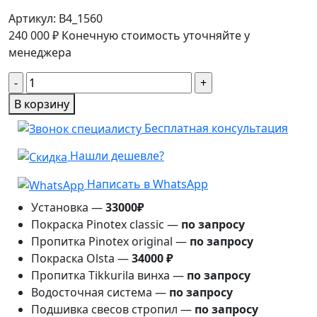
Артикул:
B4_1560
240 000
₽
Конечную стоимость уточняйте у
менеджера
Количество
товара
В корзину
Беседка
Бесплатная консультация
Японский
зодчий
Нашли дешевле?
3м×4м
Написать в WhatsApp
Установка —
33000₽
Покраска Pinotex classic —
по запросу
Пропитка Pinotex original —
по запросу
Покраска Olsta —
34000 ₽
Пропитка Tikkurila винха —
по запросу
Водосточная система —
по запросу
Подшивка свесов стропил —
по запросу