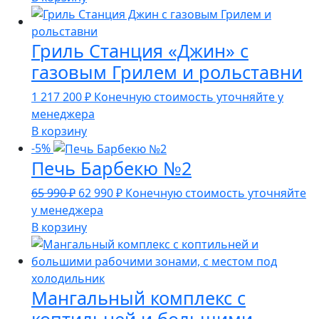
279
990 ₽.
990 ₽.
Гриль Станция «Джин» с
газовым Грилем и рольставни
1 217 200
₽
Конечную стоимость уточняйте у
менеджера
В корзину
-5%
Печь Барбекю №2
Первоначальная
Текущая
65 990
₽
62 990
₽
Конечную стоимость уточняйте
цена
цена:
у менеджера
составляла
62
В корзину
65
990 ₽.
990 ₽.
Мангальный комплекс с