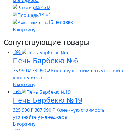
менеджера
3.5×6 м
18 м²
15 человек
В корзину
Сопутствующие товары
-3%
Печь Барбекю №6
Первоначальная
Текущая
75 990
₽
73 990
₽
Конечную стоимость уточняйте
цена
цена:
у менеджера
составляла
73
В корзину
75
990 ₽.
-6%
Печь Барбекю №19
990 ₽.
Первоначальная
Текущая
325 990
₽
307 990
₽
Конечную стоимость
цена
цена:
уточняйте у менеджера
составляла
307
В корзину