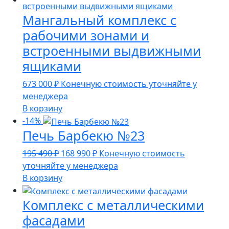
990 ₽.
Мангальный комплекс с
рабочими зонами и
встроенными выдвижными
ящиками
673 000
₽
Конечную стоимость уточняйте у
менеджера
В корзину
-14%
Печь Барбекю №23
Первоначальная
Текущая
195 490
₽
168 990
₽
Конечную стоимость
цена
цена:
уточняйте у менеджера
составляла
168
В корзину
195
990 ₽.
Комплекс с металлическими
490 ₽.
фасадами