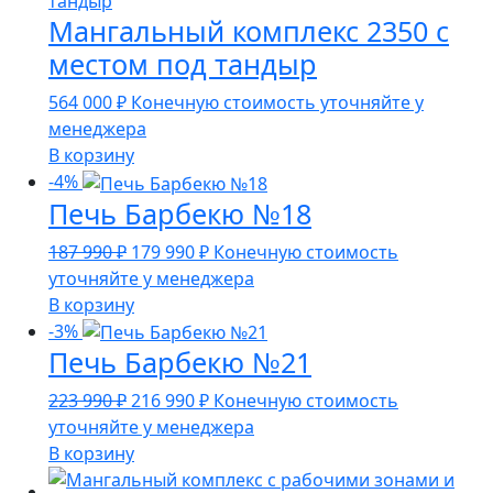
Мангальный комплекс 2350 с
местом под тандыр
564 000
₽
Конечную стоимость уточняйте у
менеджера
В корзину
-4%
Печь Барбекю №18
Первоначальная
Текущая
187 990
₽
179 990
₽
Конечную стоимость
цена
цена:
уточняйте у менеджера
составляла
179
В корзину
187
990 ₽.
-3%
Печь Барбекю №21
990 ₽.
Первоначальная
Текущая
223 990
₽
216 990
₽
Конечную стоимость
цена
цена:
уточняйте у менеджера
составляла
216
В корзину
223
990 ₽.