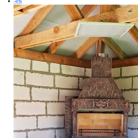
325
990 ₽.
-4%
990 ₽.