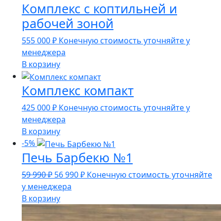
Комплекс с коптильней и
990 ₽.
рабочей зоной
555 000
₽
Конечную стоимость уточняйте у
менеджера
В корзину
Комплекс компакт
425 000
₽
Конечную стоимость уточняйте у
менеджера
В корзину
-5%
Печь Барбекю №1
Первоначальная
Текущая
59 990
₽
56 990
₽
Конечную стоимость уточняйте
цена
цена:
у менеджера
составляла
56
В корзину
59
990 ₽.