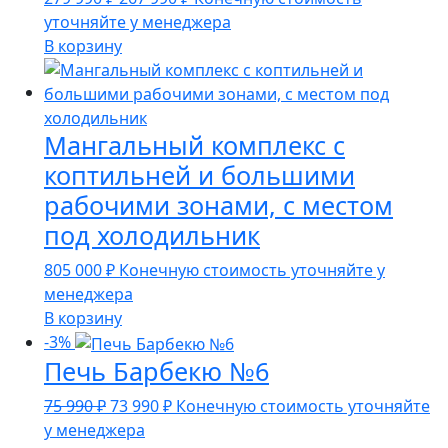
цена
цена:
уточняйте у менеджера
составляла
267
В корзину
279
990 ₽.
990 ₽.
Мангальный комплекс с
коптильней и большими
рабочими зонами, с местом
под холодильник
805 000
₽
Конечную стоимость уточняйте у
менеджера
В корзину
-3%
Печь Барбекю №6
Первоначальная
Текущая
75 990
₽
73 990
₽
Конечную стоимость уточняйте
цена
цена:
у менеджера