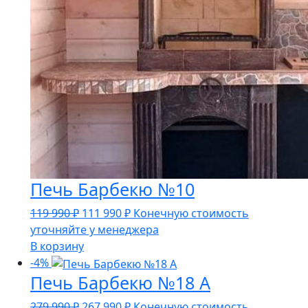
Печь Барбекю №10
Первоначальная
Текущая
119 990
₽
111 990
₽
Конечную стоимость
цена
цена:
уточняйте у менеджера
составляла
111
В корзину
119
990 ₽.
-4%
Печь Барбекю №18 А
990 ₽.
Первоначальная
Текущая
279 990
₽
267 990
₽
Конечную стоимость