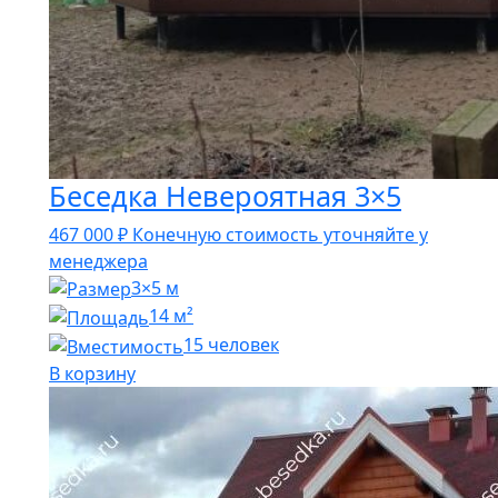
Беседка Невероятная 3×5
467 000
₽
Конечную стоимость уточняйте у
менеджера
3×5 м
14 м²
15 человек
В корзину