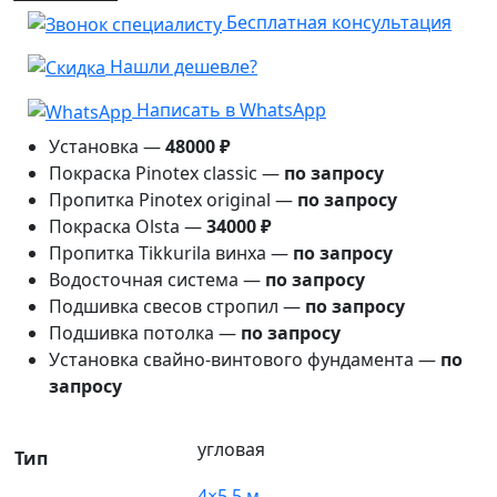
Бесплатная консультация
беседка
№1
Нашли дешевле?
5.5×4
Написать в WhatsApp
Установка —
48000 ₽
Покраска Pinotex classic —
по запросу
Пропитка Pinotex original —
по запросу
Покраска Olsta —
34000 ₽
Пропитка Tikkurila винха —
по запросу
Водосточная система —
по запросу
Подшивка свесов стропил —
по запросу
Подшивка потолка —
по запросу
Установка свайно-винтового фундамента —
по
запросу
угловая
Тип
4×5.5 м