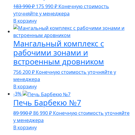
Первоначальная
Текущая
183 990
₽
175 990
₽
Конечную стоимость
цена
цена:
уточняйте у менеджера
составляла
175
В корзину
183
990 ₽.
990 ₽.
Мангальный комплекс с
рабочими зонами и
встроенным дровником
756 200
₽
Конечную стоимость уточняйте у
менеджера
В корзину
-3%
Печь Барбекю №7
Первоначальная
Текущая
89 990
₽
86 990
₽
Конечную стоимость уточняйте
цена
цена:
у менеджера
составляла
86
В корзину
89
990 ₽.