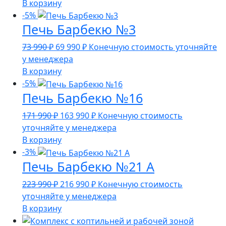
составляла
73
В корзину
75
990 ₽.
-5%
Печь Барбекю №3
990 ₽.
Первоначальная
Текущая
73 990
₽
69 990
₽
Конечную стоимость уточняйте
цена
цена:
у менеджера
составляла
69
В корзину
73
990 ₽.
-5%
Печь Барбекю №16
990 ₽.
Первоначальная
Текущая
171 990
₽
163 990
₽
Конечную стоимость
цена
цена:
уточняйте у менеджера
составляла
163
В корзину
171
990 ₽.
-3%
Печь Барбекю №21 А
990 ₽.
Первоначальная
Текущая
223 990
₽
216 990
₽
Конечную стоимость
цена
цена:
уточняйте у менеджера
составляла
216
В корзину
223
990 ₽.