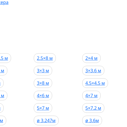
жера
.5 м
2.5×8 м
2×4 м
 м
3×3 м
3×3.6 м
м
3×8 м
4.5×4.5 м
 м
4×6 м
4×7 м
м
5×7 м
5×7.2 м
 м
ø 3.247м
ø 3.6м