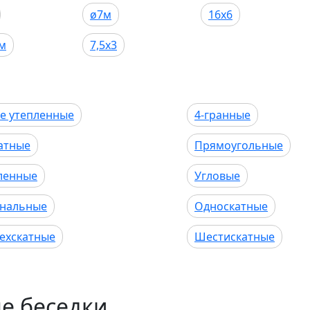
ø7м
16х6
м
7,5х3
е утепленные
4-гранные
атные
Прямоугольные
ленные
Угловые
нальные
Односкатные
ехскатные
Шестискатные
е беседки