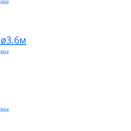
жера
 ø3.6м
жера
жера