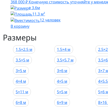
368 000
₽
Конечную стоимость уточняйте у менед
ø 3.6м
11.3 м²
12 человек
В корзину
Размеры
1.5×2.5 м
1.5×4 м
2.5×2
3.5×5 м
3.5×5.7 м
3.5×6
3×5 м
3×6 м
3×7 
4×4 м
4×5 м
4×5.5
5×11 м
5×5 м
5×6 
6×8 м
6×9 м
8×16