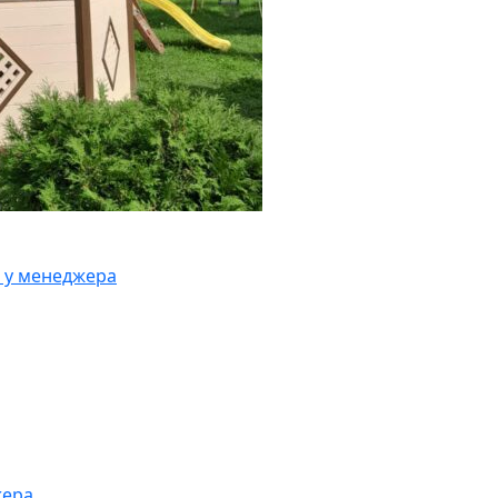
 у менеджера
жера