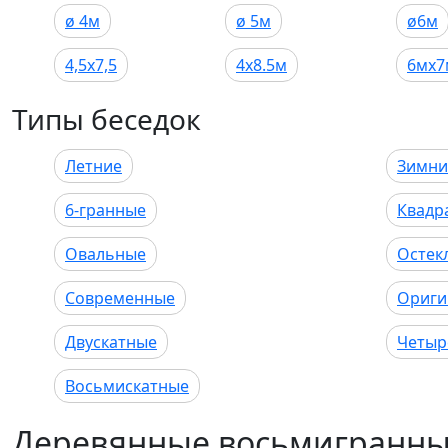
ø 4м
ø 5м
ø6м
4,5х7,5
4х8.5м
6мх7
Типы беседок
Летние
Зимни
6-гранные
Квадр
Овальные
Остек
Современные
Ориги
Двускатные
Четыр
Восьмискатные
Деревянные восьмигранны