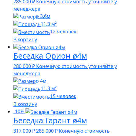
285 000
₽
Конечную стоимость уточняйте у
менеджера
ø 3.6м
11.3 м²
12 человек
В корзину
Беседка Орион ø4м
280 000
₽
Конечную стоимость уточняйте у
менеджера
ø 4м
11.3 м²
15 человек
В корзину
-10%
Беседка Гарант ø4м
Первоначальная
Текущая
317 000
₽
285 000
₽
Конечную стоимость