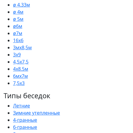
ø 4.33м
ø 4м
ø 5м
ø6м
ø7м
16х6
3мх8,5м
3х9
4,5х7,5
4х8.5м
6мх7м
7,5х3
Типы беседок
Летние
Зимние утепленные
4-гранные
6-гранные