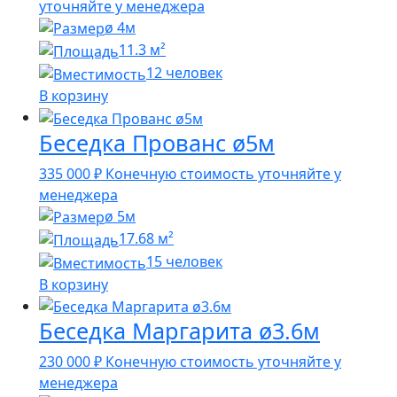
цена
цена:
уточняйте у менеджера
составляла
285
ø 4м
317
000 ₽.
11.3 м²
000 ₽.
12 человек
В корзину
Беседка Прованс ø5м
335 000
₽
Конечную стоимость уточняйте у
менеджера
ø 5м
17.68 м²
15 человек
В корзину
Беседка Маргарита ø3.6м
230 000
₽
Конечную стоимость уточняйте у
менеджера