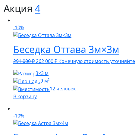
Акция
4
-10%
Беседка Оттава 3м×3м
Первоначальная
Текущая
291 000
₽
262 000
₽
Конечную стоимость уточняйте
цена
цена:
3×3 м
составляла
262
9 м²
291
000 ₽.
12 человек
000 ₽.
В корзину
-10%