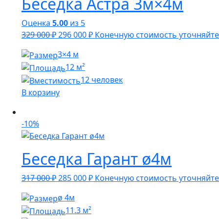
Беседка Астра 3м×4м
Оценка
5.00
из 5
Первоначальная
Текущая
329 000
₽
296 000
₽
Конечную стоимость уточняйте
цена
цена:
3×4 м
составляла
296
12 м²
329
000 ₽.
12 человек
000 ₽.
В корзину
-10%
Беседка Гарант ø4м
Первоначальная
Текущая
317 000
₽
285 000
₽
Конечную стоимость уточняйте
цена
цена:
ø 4м
составляла
285
11.3 м²
317
000 ₽.