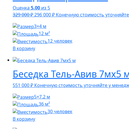
Оценка
5.00
из 5
Первоначальная
Текущая
329 000
₽
296 000
₽
Конечную стоимость уточняйте
цена
цена:
3×4 м
составляла
296
12 м²
329
000 ₽.
12 человек
000 ₽.
В корзину
Беседка Тель-Авив 7мх5 
551 000
₽
Конечную стоимость уточняйте у менед
5×7.2 м
36 м²
30 человек
В корзину