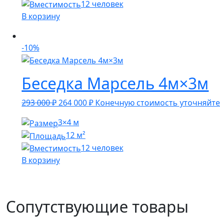
12 человек
000 ₽.
В корзину
-10%
Беседка Марсель 4м×3м
Первоначальная
Текущая
293 000
₽
264 000
₽
Конечную стоимость уточняйте
цена
цена:
3×4 м
составляла
264
12 м²
293
000 ₽.
12 человек
000 ₽.
В корзину
Сопутствующие товары