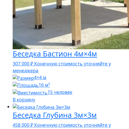
Беседка Бастион 4м×4м
307 000
₽
Конечную стоимость уточняйте у
менеджера
4×4 м
16 м²
15 человек
В корзину
Беседка Глубина 3м×3м
458 000
₽
Конечную стоимость уточняйте у