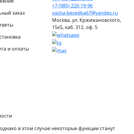
жение
+7 (985) 220-19-96
ьный заказ
vasha-besedka67@yandex.ru
Москва, ул. Кржижановского,
тветы
15к5, каб. 312, оф. 5
установка
та и оплаты
ности
 однако в этом случае некоторые функции станут