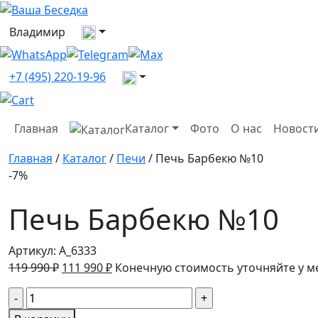
Выберите город
Владимир
Все контакты
+7 (495) 220-19-96
Главная
Каталог
Фото
О нас
Новост
Главная
/
Каталог
/
Печи
/ Печь Барбекю №10
-7%
Печь Барбекю №10
Артикул:
A_6333
Первоначальная
Текущая
119 990
₽
111 990
₽
Конечную стоимость уточняйте у 
цена
цена:
Количество
составляла
111
товара
119
990 ₽.