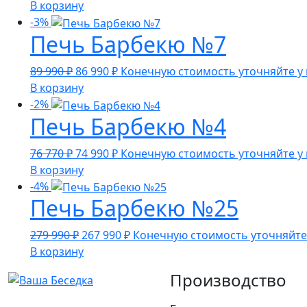
цена
цена:
В корзину
составляла
259
-3%
Печь Барбекю №7
265
990 ₽.
810 ₽.
Первоначальная
Текущая
89 990
₽
86 990
₽
Конечную стоимость уточняйте у
цена
цена:
В корзину
составляла
86
-2%
Печь Барбекю №4
89
990 ₽.
990 ₽.
Первоначальная
Текущая
76 770
₽
74 990
₽
Конечную стоимость уточняйте у
цена
цена:
В корзину
составляла
74
-4%
Печь Барбекю №25
76
990 ₽.
770 ₽.
Первоначальная
Текущая
279 990
₽
267 990
₽
Конечную стоимость уточняйте
цена
цена:
В корзину
составляла
267
Производство
279
990 ₽.
990 ₽.