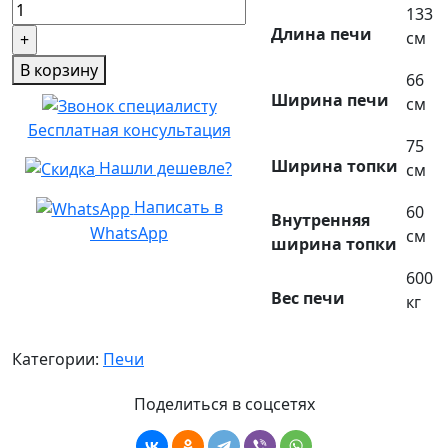
133
Печь
Длина печи
см
Барбекю
В корзину
№5
66
Ширина печи
см
Бесплатная консультация
75
Ширина топки
Нашли дешевле?
см
Написать в
60
Внутренняя
WhatsApp
см
ширина топки
600
Вес печи
кг
Категории:
Печи
Поделиться в соцсетях