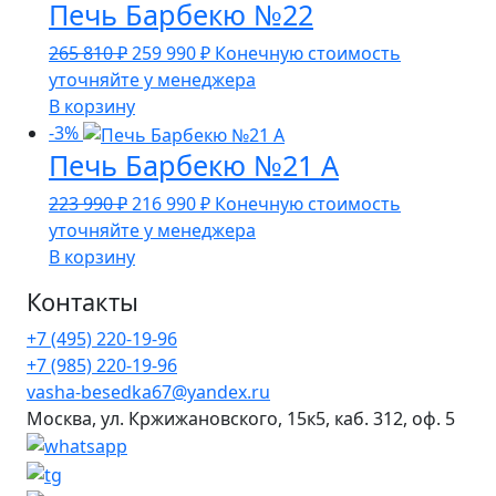
Печь Барбекю №22
990 ₽.
Первоначальная
Текущая
265 810
₽
259 990
₽
Конечную стоимость
цена
цена:
уточняйте у менеджера
составляла
259
В корзину
265
990 ₽.
-3%
Печь Барбекю №21 А
810 ₽.
Первоначальная
Текущая
223 990
₽
216 990
₽
Конечную стоимость
цена
цена:
уточняйте у менеджера
составляла
216
В корзину
223
990 ₽.
Контакты
990 ₽.
+7 (495) 220-19-96
+7 (985) 220-19-96
vasha-besedka67@yandex.ru
Москва, ул. Кржижановского, 15к5, каб. 312, оф. 5