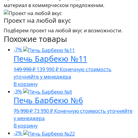
материал в коммерческом предложении.
Проект на любой вкус
Подберем проект на любой вкус и возможности.
Похожие товары
-7%
Печь Барбекю №11
Первоначальная
Текущая
149 990
₽
139 990
₽
Конечную стоимость
цена
цена:
уточняйте у менеджера
составляла
139
В корзину
149
990 ₽.
-3%
Печь Барбекю №6
990 ₽.
Первоначальная
Текущая
75 990
₽
73 990
₽
Конечную стоимость уточняйте
цена
цена:
у менеджера
составляла
73
В корзину
75
990 ₽.
-2%