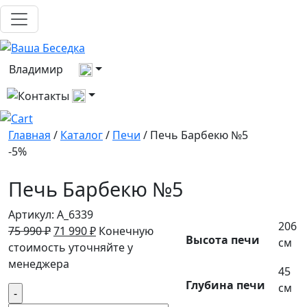
Выберите город
Владимир
Все контакты
Главная
/
Каталог
/
Печи
/ Печь Барбекю №5
-5%
Печь Барбекю №5
Артикул:
A_6339
206
Первоначальная
Текущая
75 990
₽
71 990
₽
Конечную
Высота печи
см
цена
цена:
стоимость уточняйте у
составляла
71
менеджера
45
75
990 ₽.
Глубина печи
см
Количество
990 ₽.
товара