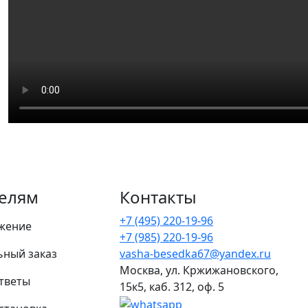
елям
Контакты
+7 (495) 220-19-96
жение
+7 (985) 220-19-96
ьный заказ
vasha-besedka67@yandex.ru
Москва, ул. Кржижановского,
тветы
15к5, каб. 312, оф. 5